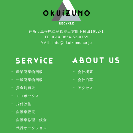
住所：島根県仁多郡奥出雲町下横田1652-1
TEL/FAX:0854-52-0755
MAIL: info@okuizumo.co.jp
産業廃棄物回収
会社概要
一般廃棄物回収
会社沿革
貴金属買取
アクセス
エコボックス
片付け堂
自動車販売
自動車修理・鈑金
代行オークション