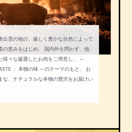
奥出雲の地の、厳しく豊かな自然によって
森の恵みをはじめ、 国内外を問わず、他
た様々な厳選したお肉をご用意し、 ～
C TASTE ： 本物の味 ～のテーマのもと、 お
まな、ナチュラルな本物の贅沢をお届けい