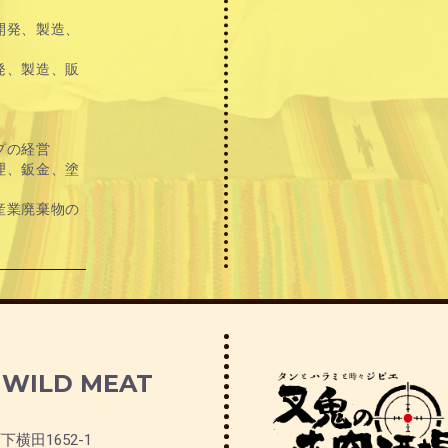
開発、製造、
発、製造、販
プの経営
理、鈑金、塗
産業廃棄物の
 WILD MEAT
横田1652-1