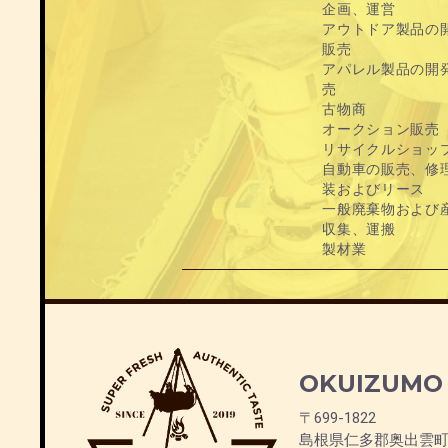
企画、運営
アウトドア製品の
販売
アパレル製品の開
売
古物商
オークション販売
リサイクルショッ
自動車の販売、修
装およびリース
一般廃棄物および
収集、運搬
製材業
OKUIZUMO
〒699-1822
島根県仁多郡奥出雲町下