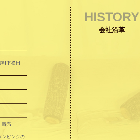
HISTORY
会社沿革
雲町下横田
、販売
ランピングの