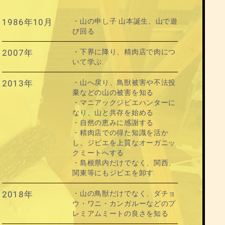
1986年10月
・山の申し子 山本誕生、山で遊
び回る
2007年
・下界に降り、精肉店で肉につ
いて学ぶ
2013年
・山へ戻り、鳥獣被害や不法投
棄などの山の被害を知る
・マニアックジビエハンターに
なり、山と共存を始める
・自然の恵みに感謝する
・精肉店での得た知識を活か
し、ジビエを上質なオーガニッ
クミートへする
・島根県内だけでなく、関西、
関東等にもジビエを卸す
2018年
・山の鳥獣だけでなく、ダチョ
ウ・ワニ・カンガルーなどのプ
レミアムミートの良さを知る