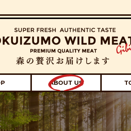
OP
ABOUT US
T