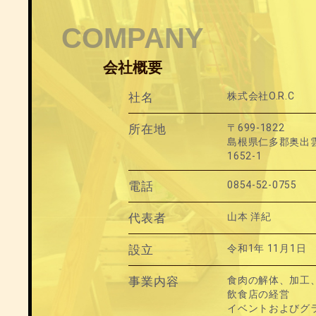
COMPANY
会社概要
社名
株式会社O.R.C
所在地
〒699-1822
島根県仁多郡奥出
1652-1
電話
0854-52-0755
代表者
山本 洋紀
設立
令和1年 11月1日
事業内容
食肉の解体、加工
飲食店の経営
イベントおよびグ